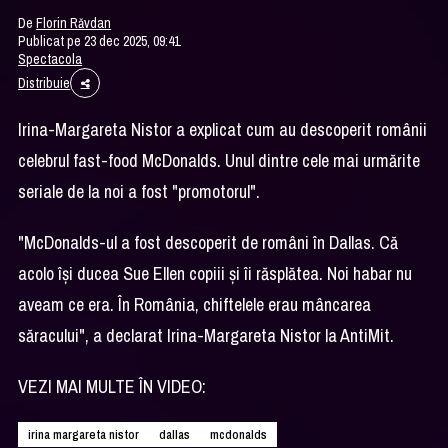
De
Florin Răvdan
Publicat pe 23 dec 2025, 09:41
Spectacola
Distribuie
Irina-Margareta Nistor a explicat cum au descoperit românii
celebrul fast-food McDonalds. Unul dintre cele mai urmărite
seriale de la noi a fost "promotorul".
"McDonalds-ul a fost descoperit de români în Dallas. Că
acolo îşi ducea Sue Ellen copiii şi îi răsplătea. Noi habar nu
aveam ce era. În România, chiftelele erau mâncarea
săracului", a declarat Irina-Margareta Nistor la AntiMit.
VEZI MAI MULTE ÎN VIDEO:
irina margareta nistor
dallas
mcdonalds