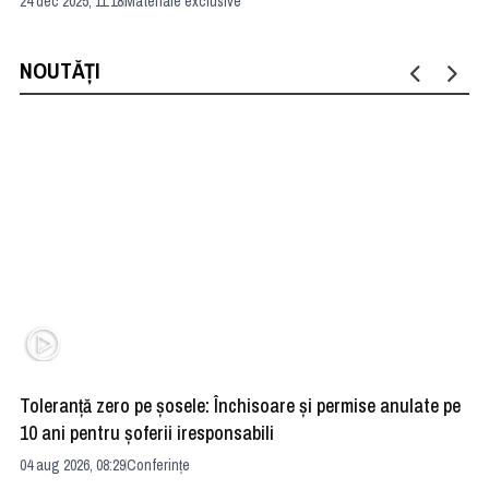
24 dec 2025, 11:18
Materiale exclusive
22 
NOUTĂȚI
Toleranță zero pe șosele: Închisoare și permise anulate pe
HE
10 ani pentru șoferii iresponsabili
na
04 aug 2026, 08:29
Conferințe
24 