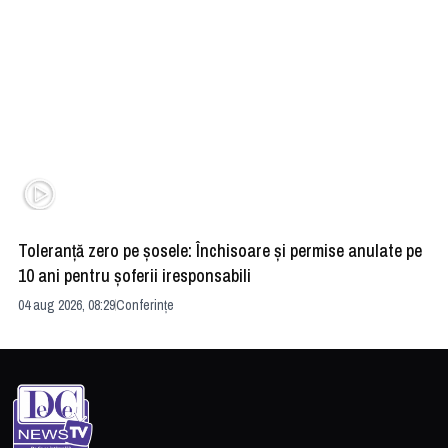
Toleranță zero pe șosele: Închisoare și permise anulate pe
HE
10 ani pentru șoferii iresponsabili
na
04 aug 2026, 08:29
Conferințe
24 