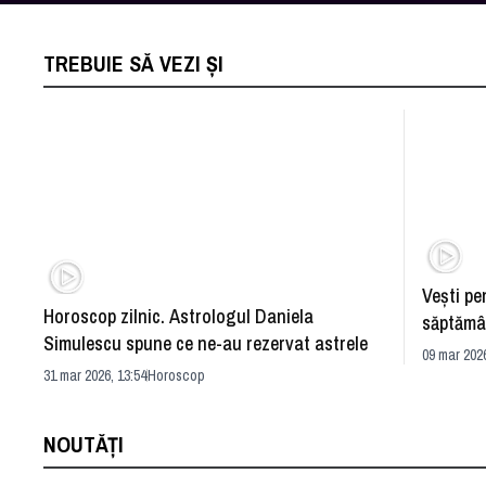
TREBUIE SĂ VEZI ȘI
Vești pe
Horoscop zilnic. Astrologul Daniela
săptămâ
Simulescu spune ce ne-au rezervat astrele
Simulesc
09 mar 2026
31 mar 2026, 13:54
Horoscop
NOUTĂȚI