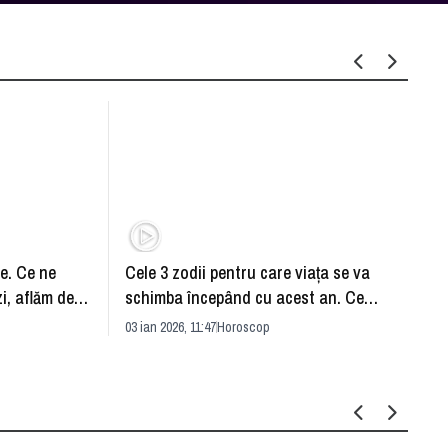
ie. Ce ne
Cele 3 zodii pentru care viața se va
Anul 
i, aflăm de la
schimba începând cu acest an. Ce
Cătăl
spune astrologul Daniela Simulescu
03 ian 2026, 11:47
Horoscop
astro
01 ian 