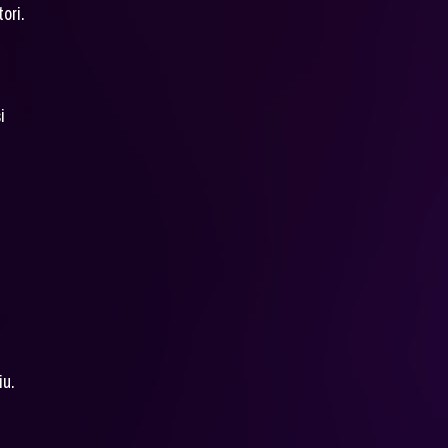
ori.
i
iu.