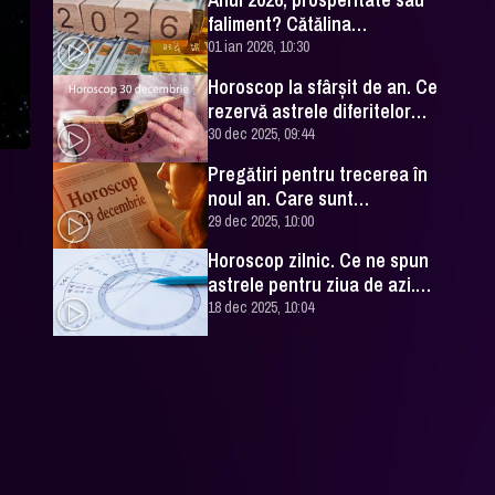
faliment? Cătălina
Mărăcineanu, economist și
01 ian 2026, 10:30
astrolog, face câteva
Horoscop la sfârșit de an. Ce
precizări la DCNews
rezervă astrele diferitelor
semne zodiacale în această zi
30 dec 2025, 09:44
Pregătiri pentru trecerea în
noul an. Care sunt
previziunile astrologice de
29 dec 2025, 10:00
astăzi?
Horoscop zilnic. Ce ne spun
astrele pentru ziua de azi.
Astrologul Daniela Simulescu
18 dec 2025, 10:04
a făcut previziunile