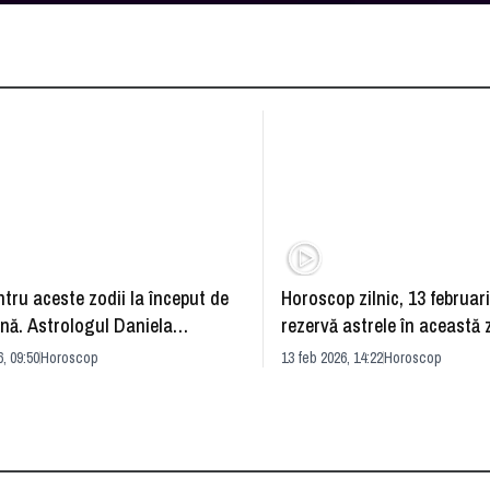
ntru aceste zodii la început de
Horoscop zilnic, 13 februar
nă. Astrologul Daniela
rezervă astrele în această z
u a făcut previziunile
Daniela Simulescu
, 09:50
Horoscop
13 feb 2026, 14:22
Horoscop