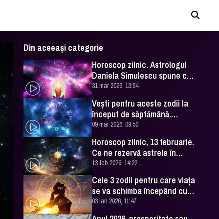
Din aceeași categorie
Horoscop zilnic. Astrologul
Daniela Simulescu spune ce
ne-au rezervat astrele
31 mar 2026, 13:54
Vești pentru aceste zodii la
început de săptămână.
Astrologul Daniela Simulescu
09 mar 2026, 09:50
a făcut previziunile
Horoscop zilnic, 13 februarie.
Ce ne rezervă astrele în
această zi, aflăm de la
13 feb 2026, 14:22
Daniela Simulescu
Cele 3 zodii pentru care viața
se va schimba începând cu
acest an. Ce spune
03 ian 2026, 11:47
astrologul Daniela Simulescu
Anul 2026, prosperitate sau