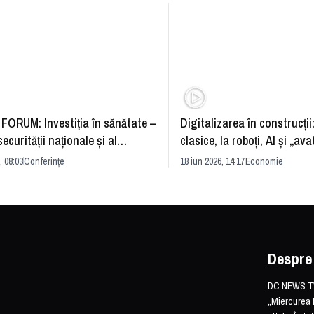
FORUM: Investiția în sănătate –
Digitalizarea în construcții
securității naționale și al
clasice, la roboți, AI și „ava
rii economice
România și redefinirea indu
, 08:03
Conferințe
18 iun 2026, 14:17
Economie
Despre
DC NEWS TV 
„Miercurea 