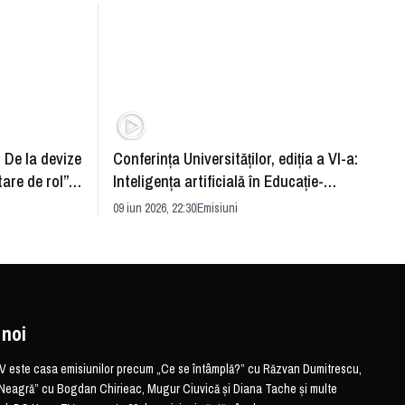
: De la devize
Conferința Universităților, ediția a VI-a:
Upgra
tare de rol”.
Inteligența artificială în Educație-
evităm
striei
soluție sau problemă?
09 iun 2026, 22:30
Emisiuni
26 mai 
 noi
este casa emisiunilor precum „Ce se întâmplă?” cu Răzvan Dumitrescu,
Neagră” cu Bogdan Chirieac, Mugur Ciuvică și Diana Tache și multe