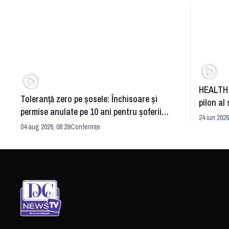
HEALTH 
Toleranță zero pe șosele: Închisoare și
pilon al 
permise anulate pe 10 ani pentru șoferii
dezvoltă
24 iun 2026
iresponsabili
04 aug 2026, 08:29
Conferințe