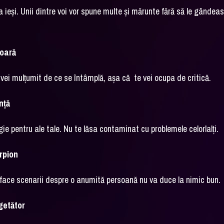
i va ieși. Unii dintre voi vor spune multe și mărunte fără să le gândea
ioară
nu vei mulțumit de ce se întâmplă, așa că
te vei ocupa de critică.
nță
gie pentru ale tale. Nu te lăsa contaminat cu problemele celorlalți.
rpion
 face scenarii despre o anumită persoană nu va duce la nimic bun.
getător