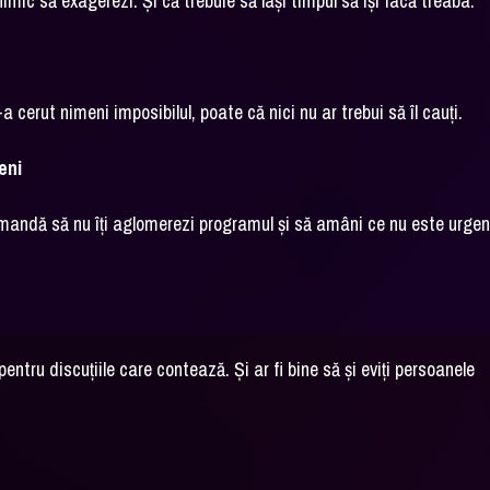
imic să exagerezi. Și că trebuie să lași timpul să își facă treaba.
 cerut nimeni imposibilul, poate că nici nu ar trebui să îl cauți.
eni
 recomandă să nu îți aglomerezi programul și să amâni ce nu este urgen
pentru discuțiile care contează. Și ar fi bine să și eviți persoanele