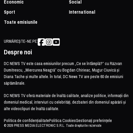
Economic
Social
Sport
International
Toate emisiunile
URMĂREȘTE-NE PE:
Despre noi
DC NEWS TV este casa emisiunilor precum „Ce se întâmplă?” cu Răzvan
Dumitrescu, „Miercurea Neagră” cu Bogdan Chirieac, Mugur Ciuvică și
Diana Tache și multe altele. În total, DC News TV are peste 60 de emisiuni
săptămânale.
DC NEWS TV oferă materiale de înaltă calitate, analize politice, informații din
domeniul medical, interviuri cu celebrități, dezbateri din domeniul apărării și
alte videoclipuri de înaltă calitate.
Politica de confidențialitate
Politica Cookies
Gestionați preferințele
© 2026 PRESS MEDIA ELECTRONIC S.R.L. Toate drepturile rezervate