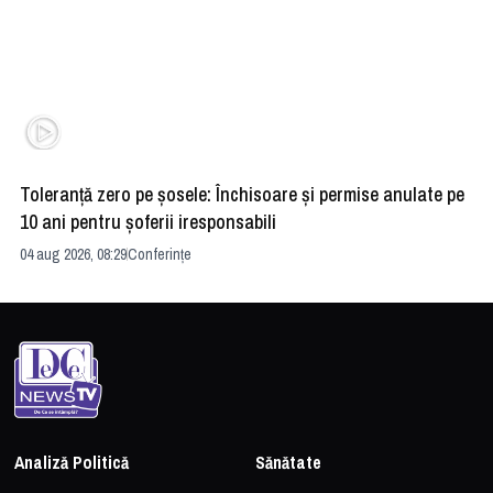
Toleranță zero pe șosele: Închisoare și permise anulate pe
HE
10 ani pentru șoferii iresponsabili
na
04 aug 2026, 08:29
Conferințe
24 
Analiză Politică
Sănătate