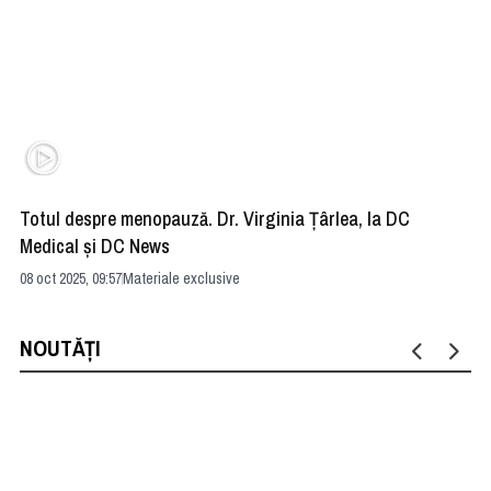
Totul despre menopauză. Dr. Virginia Țârlea, la DC
Ro
Medical și DC News
03 
08 oct 2025, 09:57
Materiale exclusive
NOUTĂȚI