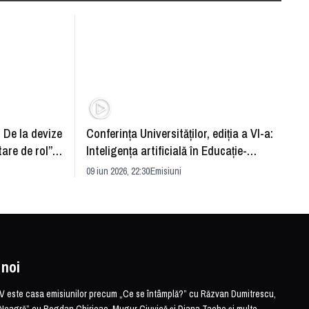
: De la devize
Conferința Universităților, ediția a VI-a:
Upgra
tare de rol”.
Inteligența artificială în Educație-
evităm
striei
soluție sau problemă?
09 iun 2026, 22:30
Emisiuni
26 mai 
 noi
este casa emisiunilor precum „Ce se întâmplă?” cu Răzvan Dumitrescu,