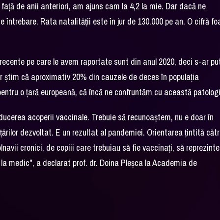
 faţă de anii anteriori, am ajuns cam la 4,2 la mie. Dar dacă ne
întrebare. Rata natalităţii este în jur de 130.000 pe an. O cifră fo
i recente pe care le avem raportate sunt din anul 2020, deci s-ar p
ar ştim că aproximativ 20% din cauzele de deces în populaţia
pentru o ţară europeană, că încă ne confruntăm cu această patolog
ucerea acoperii vaccinale. Trebuie să recunoaştem, nu e doar în
ărilor dezvoltat. E un rezultat al pandemiei. Orientarea ţintită cătr
avii cronici, de copiii care trebuiau să fie vaccinaţi, să reprezinte
a la medic", a declarat prof. dr. Doina Pleşca la Academia de