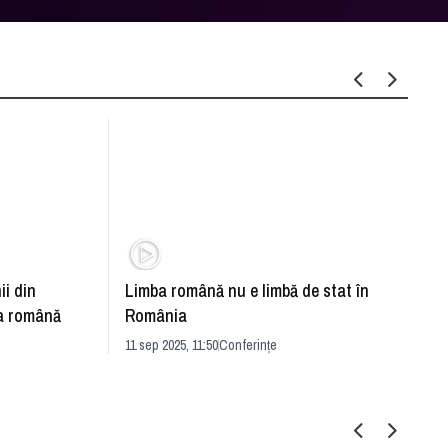
ii din
Limba română nu e limbă de stat în
Român
ba română
România
petro
11 sep 2025, 11:50
Conferințe
13 apr 