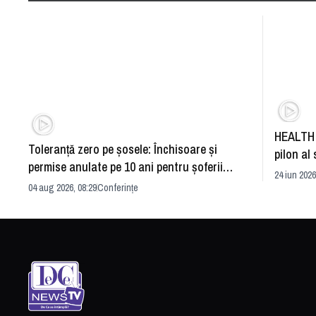
HEALTH 
Toleranță zero pe șosele: Închisoare și
pilon al 
permise anulate pe 10 ani pentru șoferii
dezvoltă
24 iun 2026
iresponsabili
04 aug 2026, 08:29
Conferințe