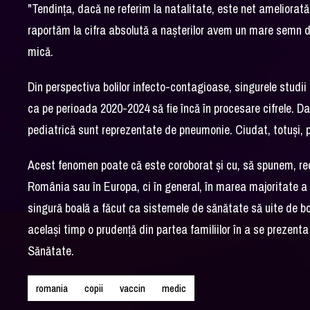
"Tendinţa, dacă ne referim la natalitate, este net ameliorată
raportăm la cifra absolută a naşterilor avem un mare semn de 
mică.
Din perspectiva bolilor infecto-contagioase, singurele studi
ca pe perioada 2020-2024 să fie încă în procesare cifrele. D
pediatrică sunt reprezentate de pneumonie. Ciudat, totuşi, 
Acest fenomen poate că este coroborat şi cu, să spunem, red
România sau în Europa, ci în general, în marea majoritate a ţ
singură boală a făcut ca sistemele de sănătate să uite de boln
acelaşi timp o prudenţă din partea familiilor în a se prezent
Sănătate.
romania
copii
vaccin
medic