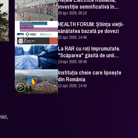
investiţie semnificativă în
Staţia Obor
29 apr 2026, 09:10
HEALTH FORUM: Știința vieții-
sănătatea bazată pe dovezi
22 apr 2026, 14:46
La RAR cu roţi împrumutate.
"Scăparea" găsită de unii
şoferi
14 apr 2026, 08:49
Instituţia cheie care lipseşte
din România
13 apr 2026, 14:43
ici,