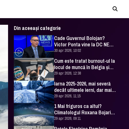
Din aceeași categorie
Cade Guvernul Bolojan?
Victor Ponta vine la DC NEWS
cu analiza momentului
30 apr 2026, 10:02
Cum este tratat burnout-ul la
locul de muncă în Belgia şi
Irlanda
29 apr 2026, 12:38
Iarna 2025-2026, mai severă
decât ultimele ierni, dar mai
blândă faţă de ce era acum 50
29 apr 2026, 11:15
de ani
1 Mai friguros ca altul?
Climatologul Roxana Bojariu
vine cu toate detaliile
29 apr 2026, 09:11
Reţele Electrice România,