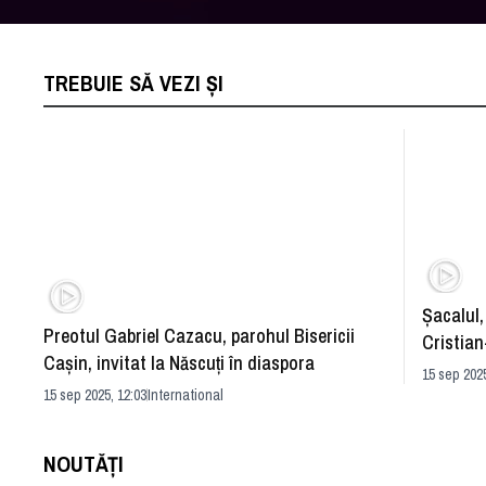
TREBUIE SĂ VEZI ȘI
Şacalul,
Preotul Gabriel Cazacu, parohul Bisericii
Cristia
Cașin, invitat la Născuți în diaspora
15 sep 2025
15 sep 2025, 12:03
International
NOUTĂȚI