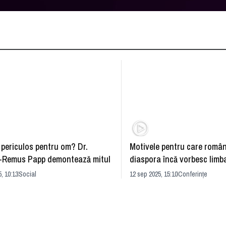
 periculos pentru om? Dr.
Motivele pentru care român
n-Remus Papp demontează mitul
diaspora încă vorbesc lim
, 10:13
Social
12 sep 2025, 15:10
Conferințe