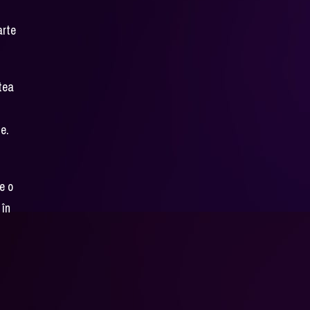
arte
utea
ie.
e o
 în