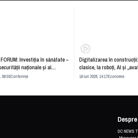
FORUM: Investiția în sănătate –
Digitalizarea în construcții
securității naționale și al
clasice, la roboți, AI și „ava
rii economice
România și redefinirea indu
, 08:03
Conferințe
18 iun 2026, 14:17
Economie
Despre
DC NEWS TV 