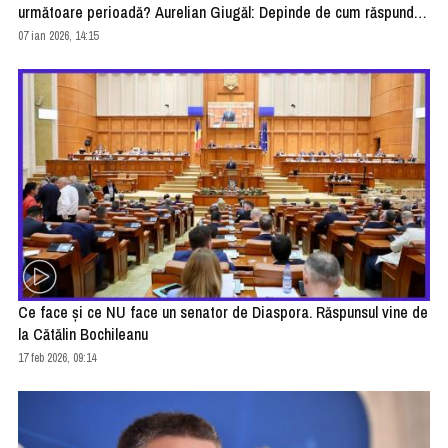
următoare perioadă? Aurelian Giugăl: Depinde de cum răspunde
populația
07 ian 2026, 14:15
Ce face şi ce NU face un senator de Diaspora. Răspunsul vine de
la Cătălin Bochileanu
17 feb 2026, 09:14