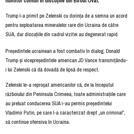
numitor comun în discuțiile din Biroul Oval.
Trump l-a primit pe Zelenski cu dorința de a semna un acord
pentru exploatarea mineralelor rare din Ucraina de către
SUA, dar discuțiile din cadrul vizitei au degenerat rapid.
Președintele ucrainean a fost combativ în dialog, Donald
Trump și vicepreședintele american JD Vance transmițându-
i lui Zelenski că dă dovadă de lipsă de respect.
Zelenski le-a reproșat americanilor că, de la începutul
războiului din Peninsula Crimeea, toate administrațiile care
au preluat conducerea SUA i-au permis președintelui
Vladimir Putin, pe care l-a caracterizat drept „un criminal”,
să continue ofensiva în Ucraina.