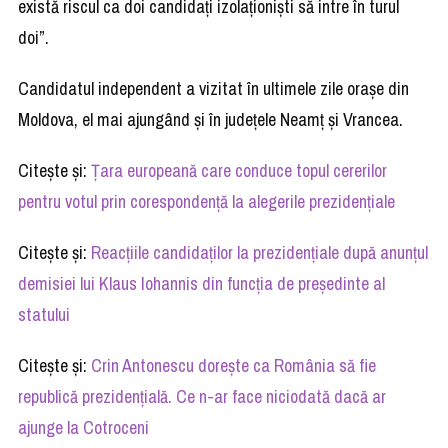
există riscul ca doi candidaţi izolaţionişti să intre în turul
doi”.
Candidatul independent a vizitat în ultimele zile oraşe din
Moldova, el mai ajungând şi în judeţele Neamţ şi Vrancea.
Citește și:
Țara europeană care conduce topul cererilor
pentru votul prin corespondență la alegerile prezidențiale
Citește și:
Reacțiile candidaților la prezidențiale după anunțul
demisiei lui Klaus Iohannis din funcția de președinte al
statului
Citește și:
Crin Antonescu dorește ca România să fie
republică prezidențială. Ce n-ar face niciodată dacă ar
ajunge la Cotroceni