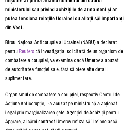
mișcare ar putea adânci conflictul din cadrul
ministerului său privind achizițiile de armament și ar
putea tensiona relațiile Ucrainei cu aliații săi importanți
din Vest.
Biroul Național Anticorupție al Ucrainei (NABU) a declarat
pentru
Reuters
că investigația, solicitată de un organism de
combatere a corupției, va examina dacă Umerov a abuzat
de autoritatea funcției sale, fără să ofere alte detalii
suplimentare.
Organismul de combatere a corupției, respectiv Centrul de
Acțiune Anticorupție, l-a acuzat pe ministru că a acționat
ilegal prin marginalizarea șefei Agenției de Achiziții pentru
Apărare, al cărei contract Umerov refuză să îl reînnoiască