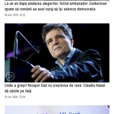
La un an după anularea alegerilor, fostul ambasador Zuckerman
spune că românii au avut curaj să îşi salveze democraţia
08 dec 2025, 10:12
Unde a greşit Nicuşor Dan cu creşterea de taxe. Claudiu Năsui
dă cărţile pe faţă
29 ian 2026, 12:54