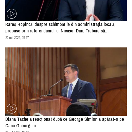
Rareș Hopincă, despre schimbările din administrația locală,
propuse prin referendumul lui Nicușor Dan: Trebuie să
implementăm
20 noi 2025, 15:57
Diana Tache a reacţionat după ce George Simion a apărat-o pe
Oana Gheorghiu