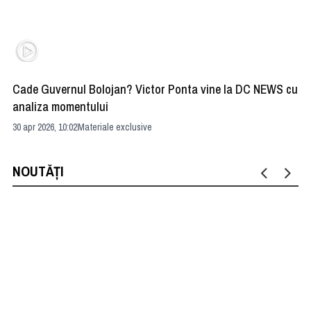
Cade Guvernul Bolojan? Victor Ponta vine la DC NEWS cu
Cu
analiza momentului
Ir
30 apr 2026, 10:02
Materiale exclusive
29 
NOUTĂȚI