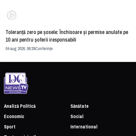
Toleranță zero pe șosele: Închisoare și permise anulate pe
HE
10 ani pentru șoferii iresponsabili
na
04 aug 2026, 08:29
Conferințe
24 
Analiză Politică
Sănătate
Economic
Social
Sport
International