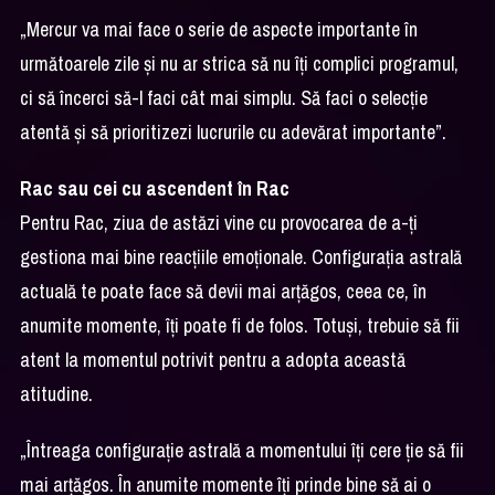
„Mercur va mai face o serie de aspecte importante în
următoarele zile și nu ar strica să nu îți complici programul,
ci să încerci să-l faci cât mai simplu. Să faci o selecție
atentă și să prioritizezi lucrurile cu adevărat importante”.
Rac sau cei cu ascendent în Rac
Pentru Rac, ziua de astăzi vine cu provocarea de a-ți
gestiona mai bine reacțiile emoționale. Configurația astrală
actuală te poate face să devii mai arțăgos, ceea ce, în
anumite momente, îți poate fi de folos. Totuși, trebuie să fii
atent la momentul potrivit pentru a adopta această
atitudine.
„Întreaga configurație astrală a momentului îți cere ție să fii
mai arțăgos. În anumite momente îți prinde bine să ai o