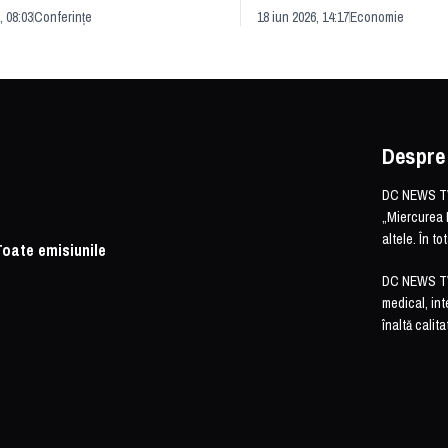
rii economice
România și redefinirea indu
, 08:03
Conferințe
18 iun 2026, 14:17
Economie
Despre
DC NEWS TV 
„Miercurea 
altele. În t
Toate emisiunile
DC NEWS TV o
medical, int
înaltă calita