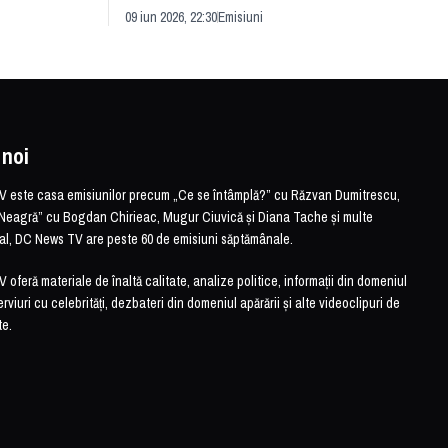
evităm
striei
soluție sau problemă?
09 iun 2026, 22:30
Emisiuni
26 mai 
 noi
este casa emisiunilor precum „Ce se întâmplă?” cu Răzvan Dumitrescu,
Neagră” cu Bogdan Chirieac, Mugur Ciuvică și Diana Tache și multe
otal, DC News TV are peste 60 de emisiuni săptămânale.
feră materiale de înaltă calitate, analize politice, informații din domeniul
erviuri cu celebrități, dezbateri din domeniul apărării și alte videoclipuri de
te.