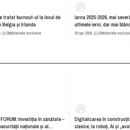
 tratat burnout-ul la locul de
Iarna 2025-2026, mai sever
 Belgia şi Irlanda
ultimele ierni, dar mai blân
era acum 50 de ani
, 12:38
Materiale exclusive
29 apr 2026, 11:15
Materiale exclusi
FORUM: Investiția în sănătate –
Digitalizarea în construcții
securității naționale și al
clasice, la roboți, AI și „ava