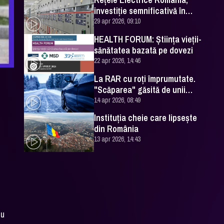
investiţie semnificativă în
Staţia Obor
29 apr 2026, 09:10
HEALTH FORUM: Știința vieții-
sănătatea bazată pe dovezi
22 apr 2026, 14:46
La RAR cu roţi împrumutate.
"Scăparea" găsită de unii
şoferi
14 apr 2026, 08:49
Instituţia cheie care lipseşte
din România
13 apr 2026, 14:43
cu