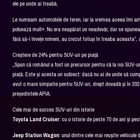
ele pe unde ai treabă.
Le numeam automobile de teren, iar la vremea aceea îmi am
poluează mult». Nu era neapărat un neadevăr, dar se spunea «
fără să-i învețe nimeni, au crezut totuși în treaba aceasta”, 
Creștere de 24% pentru SUV-uri pe piață
„Spun că românul a fost un precursor pentru că la noi SUV-u
piață. Este și acesta un subiect: dacă nu ai de unde să cump
avut o mare simpatie pentru SUV-uri, drept dovadă și în 20
președintele APIA.
Cele mai de succes SUV-uri din istorie
Toyota Land Cruiser
: cu o istorie de peste 70 de ani și pe
Jeep Station Wagon
: unul dintre cele mai reușite vehicule