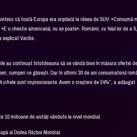
intesc că toată Europa era oripilată la ideea de SUV: «Consumă m
E o chestie americană, nu se poate». Românii, cu felul lor de a fi
a explicat Vardie.
rile au continuat întotdeauna să se vândă bine în măsura ofertei d
eri, cumperi ce găsești. Dar în ultimii 30 de ani consumatorul rom
24 cifrele sunt impresionante. Avem o creștere de 24%”, a adăugat
ste 10 milioane de unități vândute la nivel mondial.
 după al Doilea Război Mondial.