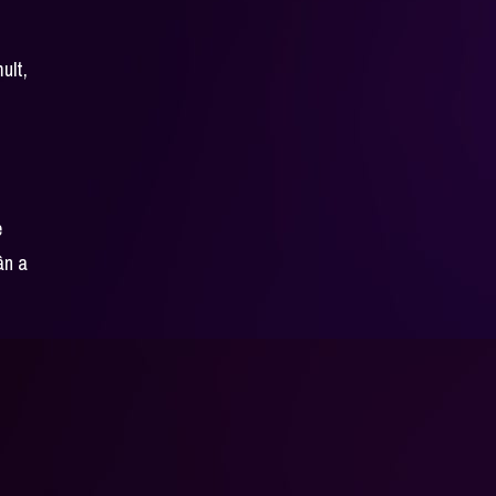
ult,
,
e
ân a