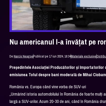
Nu americanul l-a învățat pe r
De
Narcis Neagoe
Publicat pe 17 iun 2024, 16:34
Materiale exclusive
Distrib
Președintele Asociației Producătorilor și Importatorilor
emisiunea Totul despre bani moderată de Mihai Ciobanu
România vs. Europa când vine vorba de SUV-uri
„Urmărind istoria automobilului în România de foarte mulți an
largă a SUV-urilor. Acum 20-30 de ani, când în România drum