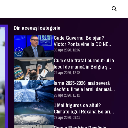
Din aceeași categorie
Cade Guvernul Bolojan?
Victor Ponta vine la DC NEWS
cu analiza momentului
30 apr 2026, 10:02
Cum este tratat burnout-ul la
locul de muncă în Belgia şi
Irlanda
29 apr 2026, 12:38
Iarna 2025-2026, mai severă
decât ultimele ierni, dar mai
blândă faţă de ce era acum 50
29 apr 2026, 11:15
de ani
1 Mai friguros ca altul?
Climatologul Roxana Bojariu
vine cu toate detaliile
29 apr 2026, 09:11
Reţele Electrice România,