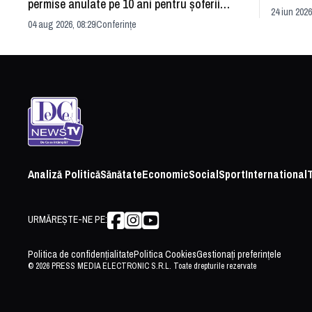
permise anulate pe 10 ani pentru șoferii
dezvoltă
24 iun 2026
iresponsabili
04 aug 2026, 08:29
Conferințe
Analiză Politică
Sănătate
Economic
Social
Sport
International
URMĂREȘTE-NE PE:
Politica de confidențialitate
Politica Cookies
Gestionați preferințele
© 2026 PRESS MEDIA ELECTRONIC S.R.L. Toate drepturile rezervate