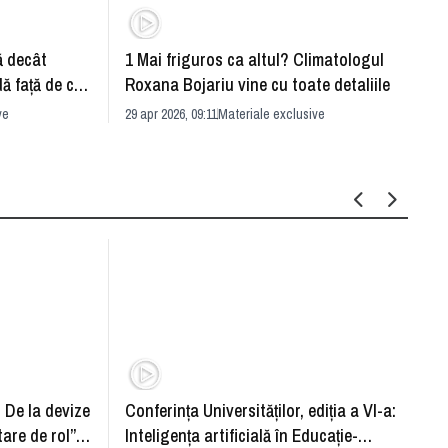
ă decât
1 Mai friguros ca altul? Climatologul
Reţel
dă faţă de ce
Roxana Bojariu vine cu toate detaliile
semni
ve
29 apr 2026, 09:11
Materiale exclusive
29 apr 
: De la devize
Conferința Universităților, ediția a VI-a:
Upgra
tare de rol”.
Inteligența artificială în Educație-