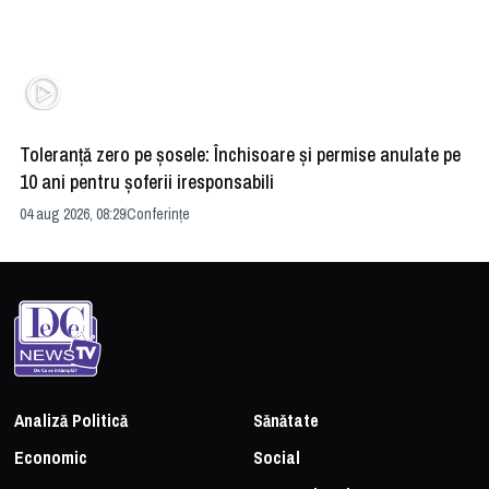
Toleranță zero pe șosele: Închisoare și permise anulate pe
HE
10 ani pentru șoferii iresponsabili
na
04 aug 2026, 08:29
Conferințe
24 
Analiză Politică
Sănătate
Economic
Social