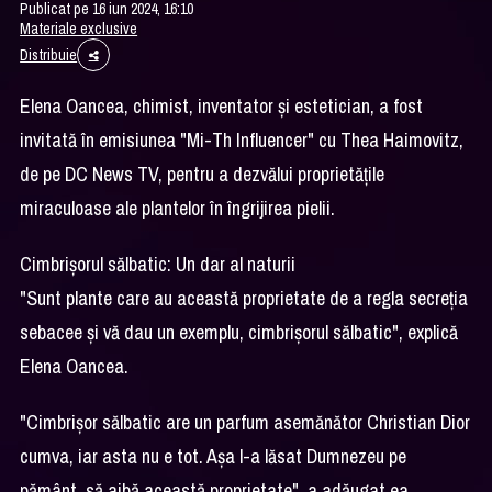
Publicat pe 16 iun 2024, 16:10
Materiale exclusive
Distribuie
Elena Oancea, chimist, inventator și estetician, a fost
invitată în emisiunea "Mi-Th Influencer" cu Thea Haimovitz,
de pe DC News TV, pentru a dezvălui proprietățile
miraculoase ale plantelor în îngrijirea pielii.
Cimbrișorul sălbatic: Un dar al naturii
"Sunt plante care au această proprietate de a regla secreția
sebacee și vă dau un exemplu, cimbrișorul sălbatic", explică
Elena Oancea.
"Cimbrișor sălbatic are un parfum asemănător Christian Dior
cumva, iar asta nu e tot. Așa l-a lăsat Dumnezeu pe
pământ, să aibă această proprietate", a adăugat ea.