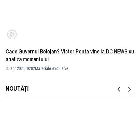
Cade Guvernul Bolojan? Victor Ponta vine la DC NEWS cu
Cu
analiza momentului
Ir
30 apr 2026, 10:02
Materiale exclusive
29 
NOUTĂȚI