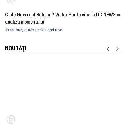
Cade Guvernul Bolojan? Victor Ponta vine la DC NEWS cu
Cu
analiza momentului
Ir
30 apr 2026, 10:02
Materiale exclusive
29 
NOUTĂȚI