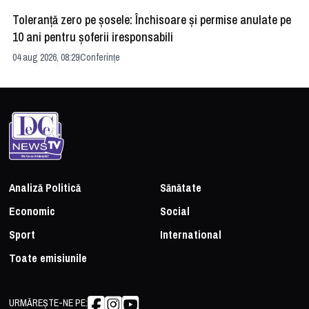
Toleranță zero pe șosele: Închisoare și permise anulate pe
HE
10 ani pentru șoferii iresponsabili
na
04 aug 2026, 08:29
Conferințe
24 
Analiză Politică
Sănătate
Economic
Social
Sport
International
Toate emisiunile
URMĂREȘTE-NE PE: