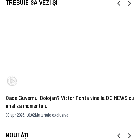
TREBUIE SĂ VEZI ȘI
Cade Guvernul Bolojan? Victor Ponta vine la DC NEWS cu
Cu
analiza momentului
Ir
30 apr 2026, 10:02
Materiale exclusive
29 
NOUTĂȚI