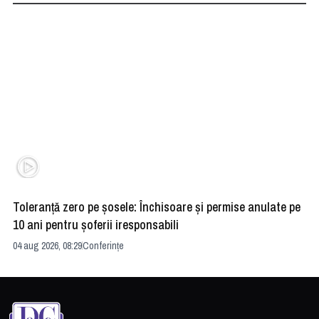
Toleranță zero pe șosele: Închisoare și permise anulate pe
HE
10 ani pentru șoferii iresponsabili
na
04 aug 2026, 08:29
Conferințe
24 