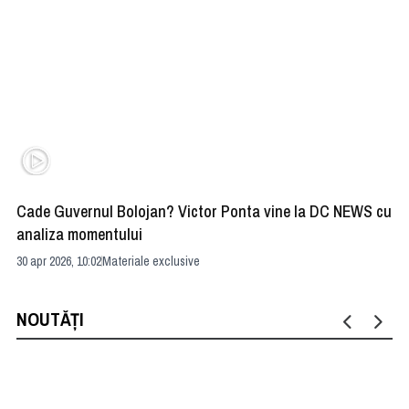
Cade Guvernul Bolojan? Victor Ponta vine la DC NEWS cu
Cu
analiza momentului
Ir
30 apr 2026, 10:02
Materiale exclusive
29 
NOUTĂȚI