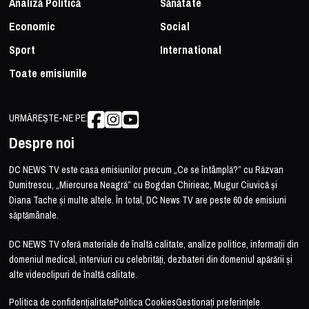
Analiză Politică
Sănătate
Economic
Social
Sport
International
Toate emisiunile
URMĂREȘTE-NE PE:
Despre noi
DC NEWS TV este casa emisiunilor precum „Ce se întâmplă?” cu Răzvan
Dumitrescu, „Miercurea Neagră” cu Bogdan Chirieac, Mugur Ciuvică și
Diana Tache și multe altele. În total, DC News TV are peste 60 de emisiuni
săptămânale.
DC NEWS TV oferă materiale de înaltă calitate, analize politice, informații din
domeniul medical, interviuri cu celebrități, dezbateri din domeniul apărării și
alte videoclipuri de înaltă calitate.
Politica de confidențialitate
Politica Cookies
Gestionați preferințele