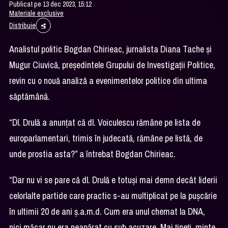
Publicat pe 13 dec 2023, 15:12
Materiale exclusive
Distribuie
Analistul politic Bogdan Chirieac, jurnalista Diana Tache şi
Mugur Ciuvică, preşedintele Grupului de Investigaţii Politice,
revin cu o nouă analiză a evenimentelor politice din ultima
săptămână.
“Dl. Drulă a anunțat că dl. Voiculescu rămâne pe lista de
europarlamentari, trimis în judecată, rămâne pe listă, de
unde prostia asta?” a întrebat Bogdan Chirieac.
“Dar nu vi se pare că dl. Drulă e totuși mai demn decât liderii
celorlalte partide care practic s-au multiplicat pe la pușcărie
în ultimii 20 de ani ș.a.m.d. Cum era unul chemat la DNA,
nici măcar nu era neapărat cu sub acuzare. Mai țineți, minte