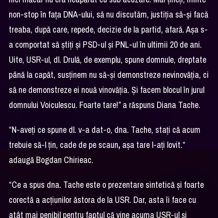
non-stop în fața DNA-ului, să nu discutăm, justiția să-și facă
treaba, după care, repede, decizie de la partid, afară. Așa s-
a comportat să știți și PSD-ul și PNL-ul în ultimii 20 de ani.
Uite, USR-ul, dl. Drulă, de exemplu, spune domnule, dreptate
până la capăt, susținem nu să-și demonstreze nevinovăția, ci
să ne demonstreze ei nouă vinovăția. Și facem blocul în jurul
domnului Voiculescu. Foarte tare!” a răspuns Diana Tache.
“N-aveți ce spune dl. v-a dat-o, dna. Tache, stați că acum
trebuie să-l țin, cade de pe scaun
,
așa tare l-ați lovit.“
adaugă Bogdan Chirieac.
“Ce a spus dna. Tache este o prezentare sintetică și foarte
corectă a acțiunilor ăstora de la USR. Dar, asta îi face cu
atât mai penibil pentru faptul că vine acuma USR-ul și