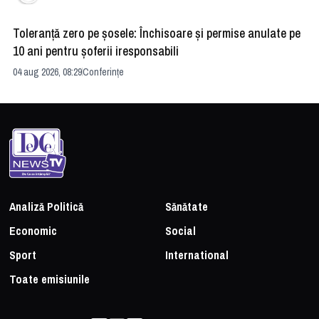
Toleranță zero pe șosele: Închisoare și permise anulate pe
HE
10 ani pentru șoferii iresponsabili
na
04 aug 2026, 08:29
Conferințe
24 
Analiză Politică
Sănătate
Economic
Social
Sport
International
Toate emisiunile