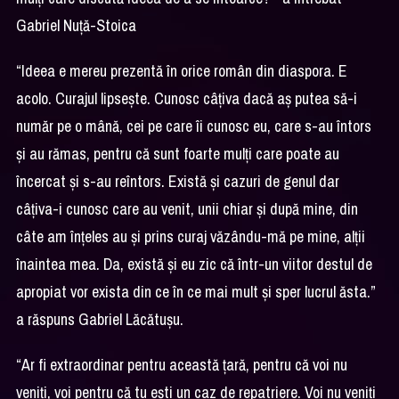
Gabriel Nuță-Stoica
“Ideea e mereu prezentă în orice român din diaspora. E
acolo. Curajul lipsește. Cunosc câțiva dacă aș putea să-i
număr pe o mână, cei pe care îi cunosc eu, care s-au întors
și au rămas, pentru că sunt foarte mulți care poate au
încercat și s-au reîntors. Există și cazuri de genul dar
câțiva-i cunosc care au venit, unii chiar și după mine, din
câte am înțeles au și prins curaj văzându-mă pe mine, alții
înaintea mea. Da, există și eu zic că într-un viitor destul de
apropiat vor exista din ce în ce mai mult și sper lucrul ăsta.”
a răspuns Gabriel Lăcătușu.
“Ar fi extraordinar pentru această țară, pentru că voi nu
veniți, voi pentru că tu ești un caz de repatriere. Voi nu veniți