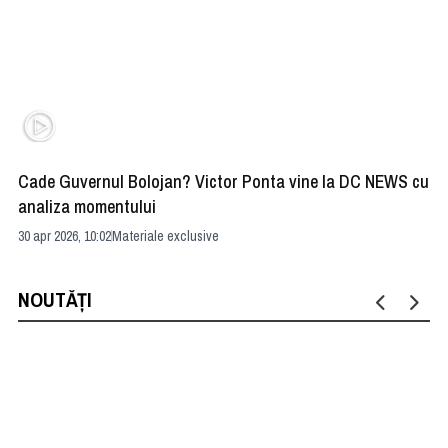
Cade Guvernul Bolojan? Victor Ponta vine la DC NEWS cu
Cu
analiza momentului
Ir
30 apr 2026, 10:02
Materiale exclusive
29 
NOUTĂȚI