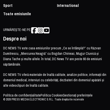
Sport
International
Toate emisiunile
URMĂREȘTE-NE PE:
Despre noi
DC NEWS TV este casa emisiunilor precum „Ce se întâmplă?” cu Răzvan
Dumitrescu, „Miercurea Neagră” cu Bogdan Chirieac, Mugur Ciuvică și
Diana Tache și multe altele. În total, DC News TV are peste 60 de emisiuni
săptămânale.
DC NEWS TV oferă materiale de înaltă calitate, analize politice, informații din
domeniul medical, interviuri cu celebrități, dezbateri din domeniul apărării și
alte videoclipuri de înaltă calitate.
Politica de confidențialitate
Politica Cookies
Gestionați preferințele
© 2026 PRESS MEDIA ELECTRONIC S.R.L. Toate drepturile rezervate