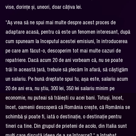
vise, dorințe și, uneori, doar câțiva lei.
“Aș vrea să ne spui mai multe despre acest proces de
adaptare acasă, pentru că este un fenomen interesant, după
cum spuneam la începutul acestei emisiuni, în introducerea
pe care am făcut-o, descoperim tot mai multe cazuri de
repatriere. Dacă acum 20 de ani vorbeam că, nu se poate
trăi în această țară, trebuie să plecăm în afară, să câștigăm
un salariu. Pe bună dreptate spui tu, așa este, salariu acum
20 de ani era, nu știu, 300 lei, 350 lei salariu minim pe
economie, nu puteai să trăiești cu acei bani. Totuși, încet,
încet, oamenii descoperă că România crește, că România se
schimbă și poate fi, iată o destinație, o destinație pentru
tineri ca tine. Din grupul de prieteni de acolo, din Italia sunt
mulți care discută ideea de a se întoarce? “ a întrebat