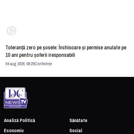
Toleranță zero pe șosele: Închisoare și permise anulate pe
HE
10 ani pentru șoferii iresponsabili
na
04 aug 2026, 08:29
Conferințe
24 
Analiză Politică
Sănătate
Economic
Social